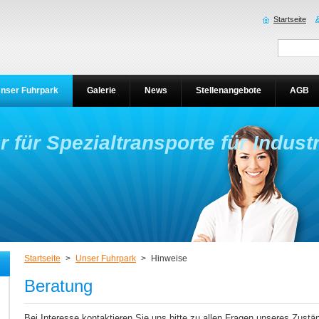
Startseite
nser Fuhrpark
Galerie
News
Stellenangebote
AGB
er für Spezialtransporte für Indus
Startseite
>
Unser Fuhrpark
>
Hinweise
Beratung
Bei Interesse kontaktieren Sie uns bitte zu allen Fragen unseres Zustän