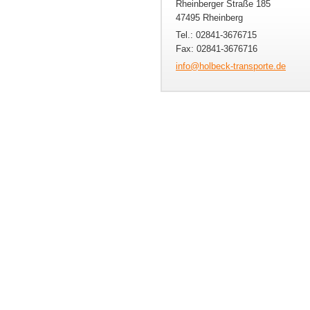
Rheinberger Straße 185
47495 Rheinberg
Tel.: 02841-3676715
Fax: 02841-3676716
info@hol
beck-tra
nsporte.
de